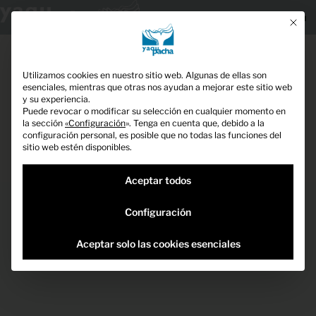
Menú
Este bo
Ir
Configuración de priv
al
contenido
Utilizamos cookies en nuestro sitio web. Algunas de ellas son
esenciales, mientras que otras nos ayudan a mejorar este sitio web
y su experiencia.
Puede revocar o modificar su selección en cualquier momento en
la sección
«Configuración
».
Tenga en cuenta que, debido a la
configuración personal, es posible que no todas las funciones del
sitio web estén disponibles.
Aceptar todos
Configuración
Aceptar solo las cookies esenciales