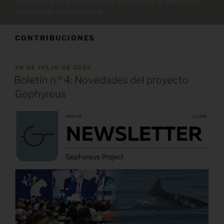
Asociación para la Protección de las Especies de Mamíferos
Acuáticos de América Latina
CONTRIBUCIONES
PUBLICADO
29 DE JULIO DE 2026
EL
Boletín n.º 4: Novedades del proyecto
Gephyreus