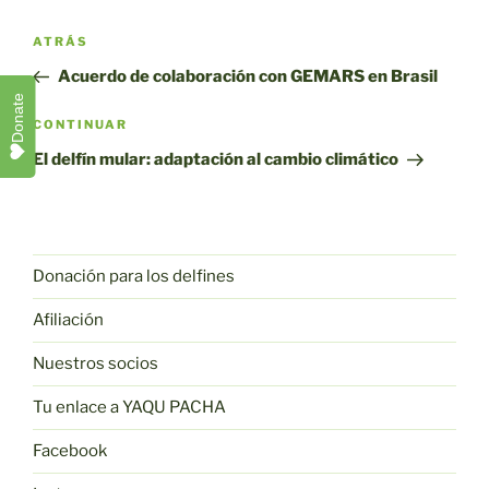
Navegación
Entrada
ATRÁS
por
anterior
Acuerdo de colaboración con GEMARS en Brasil
entradas
Donate
Siguiente
CONTINUAR
entrada
El delfín mular: adaptación al cambio climático
Donación para los delfines
Afiliación
Nuestros socios
Tu enlace a YAQU PACHA
Facebook