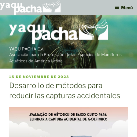
Menú
Ir
al
contenido
YAQU PACHA E.V.
Asociación para la Protección de las Especies de Mamíferos
Acuáticos de América Latina
PUBLICADO
15 DE NOVIEMBRE DE 2023
EL
Desarrollo de métodos para
reducir las capturas accidentales