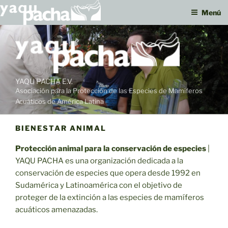
Menú
Ir
al
contenido
YAQU PACHA E.V.
Asociación para la Protección de las Especies de Mamíferos
Acuáticos de América Latina
BIENESTAR ANIMAL
Protección animal para la conservación de especies
|
YAQU PACHA es una organización dedicada a la
conservación de especies que opera desde 1992 en
Sudamérica y Latinoamérica con el objetivo de
proteger de la extinción a las especies de mamíferos
acuáticos amenazadas.