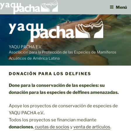
Menú
Ir
al
contenido
YAQU PACHA E.V.
Asociación para la Protección de las Especies de Mamíferos
Acuáticos de América Latina
DONACIÓN PARA LOS DELFINES
Done para la conservación de las especies: su
donación para las especies de delfines amenazadas.
Apoye los proyectos de conservación de especies de
YAQU PACHA e.V..
Todos los proyectos se financian mediante
donaciones
,
cuotas de socios
y
venta de artículos
.