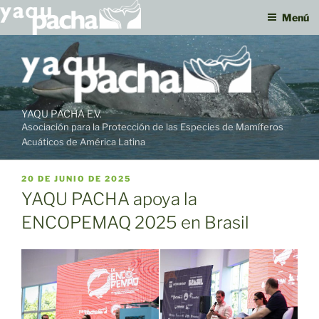
Menú
Ir
al
contenido
YAQU PACHA E.V.
Asociación para la Protección de las Especies de Mamíferos
Acuáticos de América Latina
PUBLICADO
20 DE JUNIO DE 2025
EL
YAQU PACHA apoya la
ENCOPEMAQ 2025 en Brasil