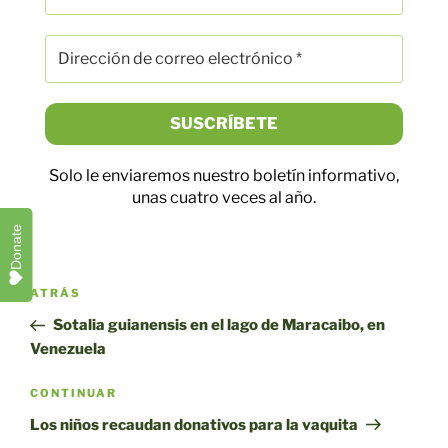
Solo le enviaremos nuestro boletín informativo,
unas cuatro veces al año.
Donate
Navegación
Entrada
ATRÁS
por
anterior
Sotalia guianensis en el lago de Maracaibo, en
entradas
Venezuela
Siguiente
CONTINUAR
entrada
Los niños recaudan donativos para la vaquita