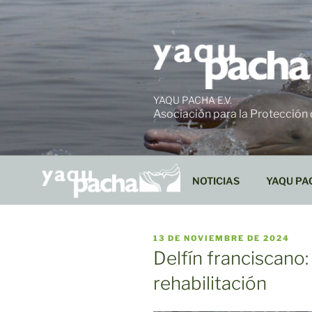
Ir
al
contenido
YAQU PACHA E.V.
Asociación para la Protección
NOTICIAS
YAQU PA
PUBLICADO
13 DE NOVIEMBRE DE 2024
EL
Delfín franciscano:
rehabilitación