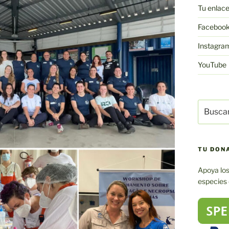
Tu enlac
Faceboo
Instagra
YouTube
Buscar:
TU DON
Apoya los
especies