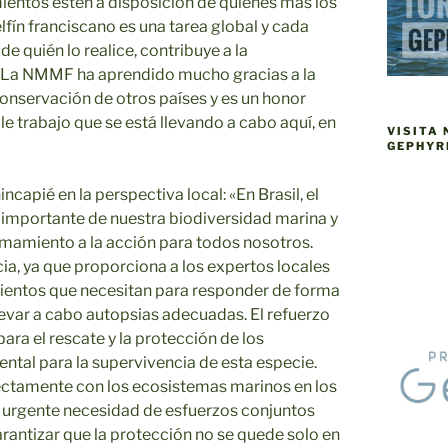
ientos estén a disposición de quienes más los
lfín franciscano es una tarea global y cada
 quién lo realice, contribuye a la
. La NMMF ha aprendido mucho gracias a la
onservación de otros países y es un honor
le trabajo que se está llevando a cabo aquí, en
VISITA
GEPHYR
ncapié en la perspectiva local: «En Brasil, el
e importante de nuestra biodiversidad marina y
amamiento a la acción para todos nosotros.
ncia, ya que proporciona a los expertos locales
mientos que necesitan para responder de forma
levar a cabo autopsias adecuadas. El refuerzo
ara el rescate y la protección de los
tal para la supervivencia de esta especie.
ctamente con los ecosistemas marinos en los
la urgente necesidad de esfuerzos conjuntos
antizar que la protección no se quede solo en