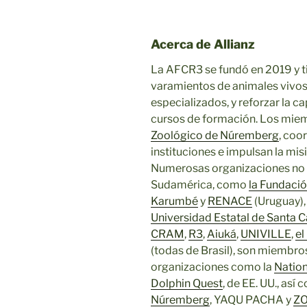
Acerca de Allianz
La AFCR3 se fundó en 2019 y t
varamientos de animales vivo
especializados, y reforzar la 
cursos de formación. Los mie
Zoológico de Núremberg
, coo
instituciones e impulsan la mis
Numerosas organizaciones no 
Sudamérica, como
la Fundaci
Karumbé
y
RENACE
(Uruguay)
Universidad Estatal de Santa C
CRAM
,
R3
,
Aiuká
,
UNIVILLE
,
el
(todas de Brasil), son miembro
organizaciones como la
Natio
Dolphin Quest
, de EE. UU., así
Núremberg
, YAQU PACHA y
Z