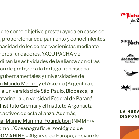
iene como objetivo prestar ayuda en casos de
s, proporcionar equipamiento y conocimientos
capacidad de los conservacionistas mediante
mbros fundadores, YAQU PACHA y el
rdinan las actividades de la alianza con otras
ión de proteger a la tortuga franciscana.
gubernamentales y universidades de
ón Mundo Marino
y el Acuario (Argentina),
,
la Universidad de São Paulo
,
Biopesca
,
la
atarina
,
la Universidad Federal de Paraná
,
 Instituto Gremar
y
el Instituto Argonauta
LA NUE
s activos de esta alianza. Además,
DISPONI
nal Marine Mammal Foundation
(NMMF) y
 como
L’Oceanogràfic
, el
zoológico de
OOMARINE
– Algarve, de Europa, apoyan de