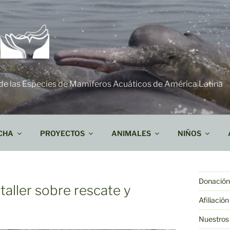
 de las Especies de Mamíferos Acuáticos de América Latina
CHA
PROYECTOS
ANIMALES
NIÑOS
Donación 
 taller sobre rescate y
Afiliación
Nuestros