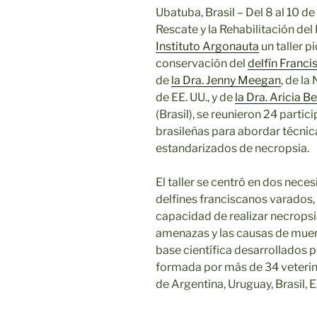
Ubatuba, Brasil – Del 8 al 10 de
Rescate y la Rehabilitación de
Instituto Argonauta
un taller p
conservación del
delfín Franci
de
la Dra. Jenny Meegan
, de l
de EE. UU., y de
la Dra. Aricia 
(Brasil), se reunieron 24 parti
brasileñas para abordar técnic
estandarizados de necropsia.
El taller se centró en dos nece
delfines franciscanos varados, 
capacidad de realizar necropsi
amenazas y las causas de muer
base científica desarrollados p
formada por más de 34 veterina
de Argentina, Uruguay, Brasil,