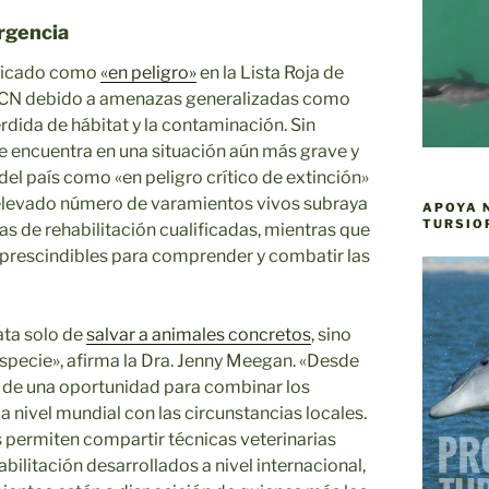
rgencia
sificado como
«en peligro»
en la Lista Roja de
ICN debido a amenazas generalizadas como
érdida de hábitat y la contaminación. Sin
se encuentra en una situación aún más grave y
 del país como «en peligro crítico de extinción»
l elevado número de varamientos vivos subraya
APOYA 
TURSIO
s de rehabilitación cualificadas, mientras que
mprescindibles para comprender y combatir las
ata solo de
salvar a animales concretos
, sino
especie», afirma la Dra. Jenny Meegan. «Desde
ta de una oportunidad para combinar los
 nivel mundial con las circunstancias locales.
permiten compartir técnicas veterinarias
ilitación desarrollados a nivel internacional,