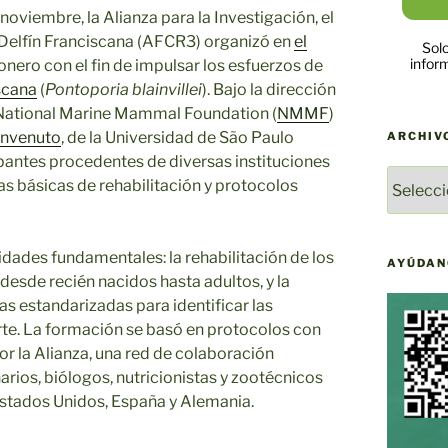
 noviembre, la Alianza para la Investigación, el
l Delfín Franciscana (AFCR3) organizó en
el
Solo
infor
ionero con el fin de impulsar los esfuerzos de
scana
(
Pontoporia blainvillei
). Bajo la dirección
a National Marine Mammal Foundation (
NMMF
)
Benvenuto
, de la Universidad de São Paulo
ARCHIV
cipantes procedentes de diversas instituciones
ARCHIV
as básicas de rehabilitación y protocolos
DE
NOTICI
DE
sidades fundamentales: la rehabilitación de los
YAQU
AYÚDAN
desde recién nacidos hasta adultos, y la
PACHA
as estandarizadas para identificar las
te. La formación se basó en protocolos con
or la Alianza, una red de colaboración
rios, biólogos, nutricionistas y zootécnicos
 Estados Unidos, España y Alemania.