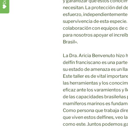
y garantizar que estos conocim
necesitan. La protección del de
esfuerzo, independientemente de
supervivencia de esta especie
colaboración con equipos de c
para nosotros apoyar el increíb
Brasil».
La Dra. Aricia Benvenuto hizo hi
delfín franciscano es una part
su estado de amenaza es un ll
Este taller es de vital importa
las herramientas y los conoci
eficaz ante los varamientos y l
de las capacidades brasileñas p
mamíferos marinos es fundamen
Como persona que trabaja dire
que viven estos delfines, veo 
como este. Juntos podemos gar