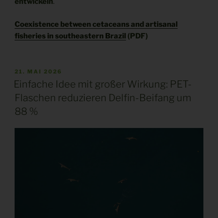
entwickeln
.
Coexistence between cetaceans and artisanal
fisheries in southeastern Brazil
(PDF)
VERÖFFENTLICHT
21. MAI 2026
AM
Einfache Idee mit großer Wirkung: PET-
Flaschen reduzieren Delfin-Beifang um
88 %