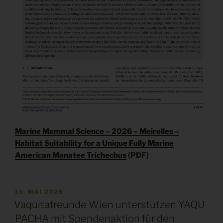
Marine Mammal Science – 2026 – Meirelles –
Habitat Suitability for a Unique Fully Marine
American Manatee Trichechus
(PDF)
VERÖFFENTLICHT
13. MAI 2026
AM
Vaquitafreunde Wien unterstützen YAQU
PACHA mit Spendenaktion für den