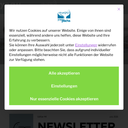
Menü
Mit die
Zum
Datenschutzeinstellu
Inhalt
springen
Wir nutzen Cookies auf unserer Website. Einige von ihnen sind
essenziell, während andere uns helfen, diese Website und Ihre
Erfahrung zu verbessern.
Sie können Ihre Auswahl jederzeit unter
Einstellungen
widerrufen
YAQU PACHA E.V.
oder anpassen.
Bitte beachten Sie, dass aufgrund individueller
Gesellschaft zum Schutz wasserlebender Säugetierarten
Einstellungen möglicherweise nicht alle Funktionen der Website
Lateinamerikas
zur Verfügung stehen.
KATEGORIE:
NEUIGKEITEN
Alle akzeptieren
Einstellungen
VERÖFFENTLICHT
29. JULI 2026
AM
Newsletter 4 – Neue Entwicklungen im
Nur essenzielle Cookies akzeptieren
Gephyreus-Projekt