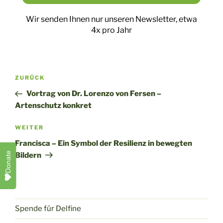
Wir senden Ihnen nur unseren Newsletter, etwa
4x pro Jahr
Beitragsnavigation
Vorheriger
ZURÜCK
Beitrag
Vortrag von Dr. Lorenzo von Fersen –
Artenschutz konkret
Nächster
WEITER
Beitrag
Francisca – Ein Symbol der Resilienz in bewegten
Donate
Bildern
Spende für Delfine