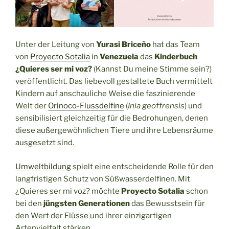
Unter der Leitung von
Yurasi Briceño
hat das Team
von
Proyecto Sotalia
in
Venezuela
das
Kinderbuch
¿Quieres ser mi voz?
(Kannst Du meine Stimme sein?)
veröffentlicht. Das liebevoll gestaltete Buch vermittelt
Kindern auf anschauliche Weise die faszinierende
Welt der
Orinoco-Flussdelfine
(
Inia geoffrensis
) und
sensibilisiert gleichzeitig für die Bedrohungen, denen
diese außergewöhnlichen Tiere und ihre Lebensräume
ausgesetzt sind.
Umweltbildung
spielt eine entscheidende Rolle für den
langfristigen Schutz von Süßwasserdelfinen. Mit
¿Quieres ser mi voz? möchte
Proyecto Sotalia
schon
bei den
jüngsten Generationen
das Bewusstsein für
den Wert der Flüsse und ihrer einzigartigen
Artenvielfalt stärken.