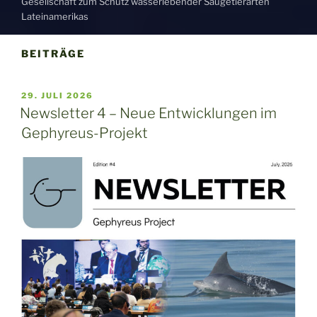
Gesellschaft zum Schutz wasserlebender Säugetierarten
Lateinamerikas
BEITRÄGE
VERÖFFENTLICHT
29. JULI 2026
AM
Newsletter 4 – Neue Entwicklungen im
Gephyreus-Projekt