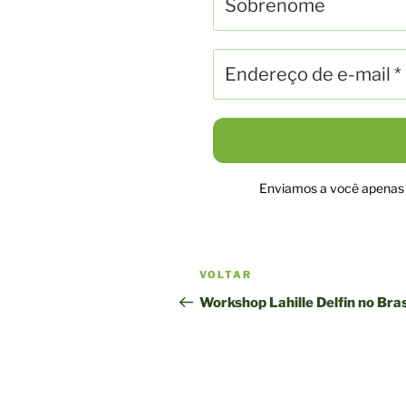
Enviamos a você apenas n
Navegação
Postagem
VOLTAR
pela
anterior
Workshop Lahille Delfin no Bras
publicação