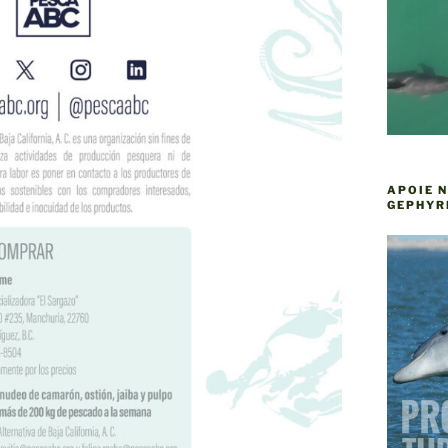
APOIE 
GEPHYR