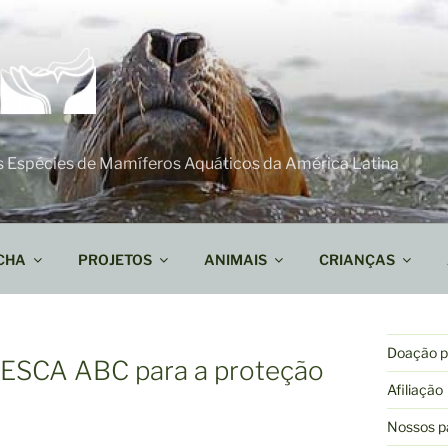
s Espécies de Mamíferos Aquáticos da América Latina
CHA
PROJETOS
ANIMAIS
CRIANÇAS
Doação pa
PESCA ABC para a proteção
Afiliação
Nossos p