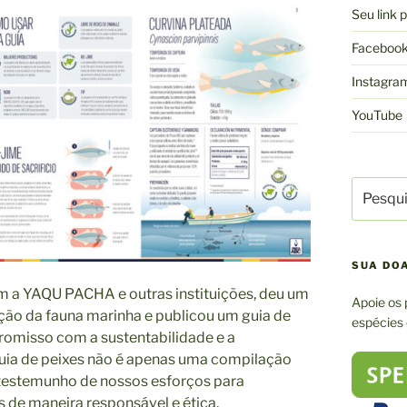
Seu link
Faceboo
Instagra
YouTube
Pesquisa
por:
SUA DO
 a YAQU PACHA e outras instituições, deu um
Apoie os 
ção da fauna marinha e publicou um guia de
espécies
romisso com a sustentabilidade e a
uia de peixes não é apenas uma compilação
testemunho de nossos esforços para
 de maneira responsável e ética.