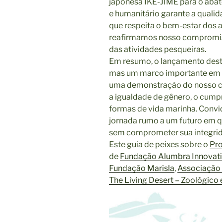
japonesa IKE-JIME para o abat
e humanitário garante a quali
que respeita o bem-estar dos 
reafirmamos nosso compromiss
das atividades pesqueiras.
Em resumo, o lançamento deste
mas um marco importante em no
uma demonstração do nosso c
a igualdade de gênero, o cump
formas de vida marinha. Convi
jornada rumo a um futuro em 
sem comprometer sua integri
Este guia de peixes sobre o
Pro
de
Fundação Alumbra Innovat
Fundação Marisla
,
Associação 
The Living Desert – Zoológico 