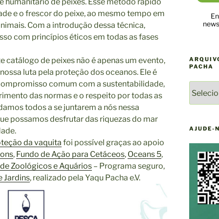
e humanitário de peixes. Esse método rápido
dade e o frescor do peixe, ao mesmo tempo em
En
newsl
animais. Com a introdução dessa técnica,
o com princípios éticos em todas as fases
 catálogo de peixes não é apenas um evento,
ARQUIV
PACHA
ssa luta pela proteção dos oceanos. Ele é
ompromisso comum com a sustentabilidade,
ARQUIV
rimento das normas e o respeito por todas as
DE
damos todos a se juntarem a nós nessa
NOTÍCI
DO
que possamos desfrutar das riquezas do mar
YAQU
AJUDE-
dade.
PACHA
teção da vaquita
foi possível graças ao apoio
ions
,
Fundo de Ação para Cetáceos
,
Oceans 5
,
de Zoológicos e Aquários
– Programa seguro,
e Jardins
, realizado pela Yaqu Pacha e.V.