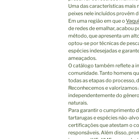
Uma das características mais 
peixes nele incluídos provêm d
Em uma região em que o
Vaqui
de redes de emalhar, acabou p
método, que apresenta um alto 
optou-se por técnicas de pesc
espécies indesejadas e garant
ameaçados.
O catálogo também reflete a i
comunidade. Tanto homens qua
todas as etapas do processo, d
Reconhecemos e valorizamos a
independentemente do gênero,
naturais.
Para garantir o cumprimento d
tartarugas e espécies não-alvo
certificações que atestam o 
responsáveis. Além disso, pro