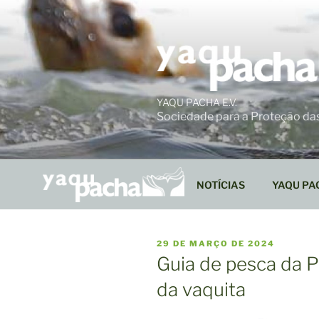
Ir
para
o
conteúdo
YAQU PACHA E.V.
Sociedade para a Proteção da
NOTÍCIAS
YAQU PA
PUBLICADO
29 DE MARÇO DE 2024
EM
Guia de pesca da 
da vaquita