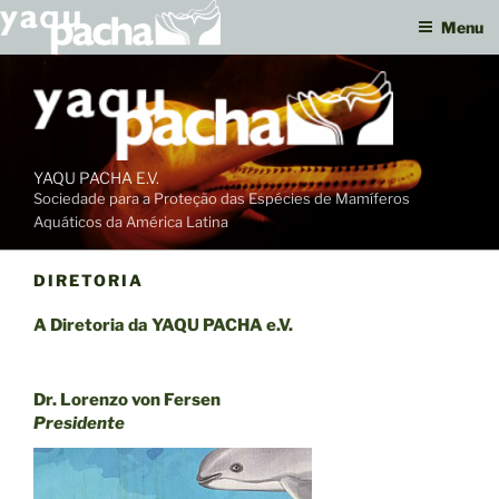
Menu
Ir
para
o
conteúdo
YAQU PACHA E.V.
Sociedade para a Proteção das Espécies de Mamíferos
Aquáticos da América Latina
DIRETORIA
A Diretoria da YAQU PACHA e.V.
Dr. Lorenzo von Fersen
Presidente