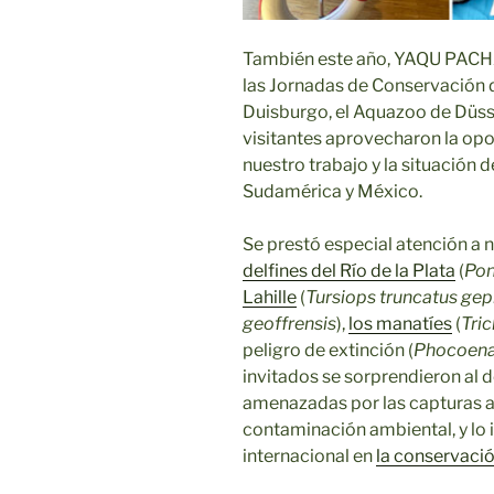
También este año, YAQU PACHA
las Jornadas de Conservación 
Duisburgo, el Aquazoo de Düss
visitantes aprovecharon la op
nuestro trabajo y la situació
Sudamérica y México.
Se prestó especial atención a 
delfines del Río de la Plata
(
Pon
Lahille
(
Tursiops truncatus ge
geoffrensis
),
los manatíes
(
Tri
peligro de extinción (
Phocoena
invitados se sorprendieron al 
amenazadas por las capturas acc
contaminación ambiental, y lo
internacional en
la conservació