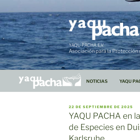
Ir
al
contenido
YAQU PACHA E.V.
Asociación para la Protección
NOTICIAS
YAQU PA
PUBLICADO
22 DE SEPTIEMBRE DE 2025
EL
YAQU PACHA en la
de Especies en Dui
Karlsruhe