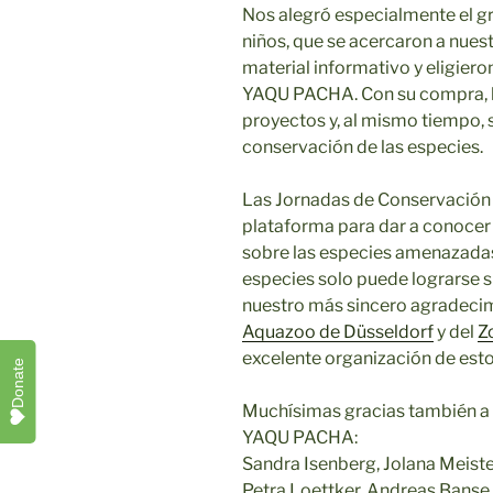
Nos alegró especialmente el gra
niños, que se acercaron a nues
material informativo y eligie
YAQU PACHA. Con su compra, l
proyectos y, al mismo tiempo, s
conservación de las especies.
Las Jornadas de Conservación 
plataforma para dar a conocer 
sobre las especies amenazadas
especies solo puede lograrse 
nuestro más sincero agradecim
Aquazoo de Düsseldorf
y del
Z
excelente organización de est
Donate
Muchísimas gracias también a 
YAQU PACHA:
Sandra Isenberg, Jolana Meister
Petra Loettker, Andreas Banse, 