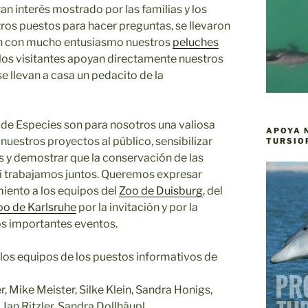
n interés mostrado por las familias y los
tros puestos para hacer preguntas, se llevaron
ron con mucho entusiasmo nuestros
peluches
os visitantes apoyan directamente nuestros
e llevan a casa un pedacito de la
de Especies son para nosotros una valiosa
APOYA 
nuestros proyectos al público, sensibilizar
TURSIO
 y demostrar que la conservación de las
si trabajamos juntos. Queremos expresar
iento a los equipos del
Zoo de Duisburg
, del
oo de Karlsruhe
por la invitación y por la
os importantes eventos.
los equipos de los puestos informativos de
, Mike Meister, Silke Klein, Sandra Honigs,
Jan Ritzler, Sandra Dollhäupl