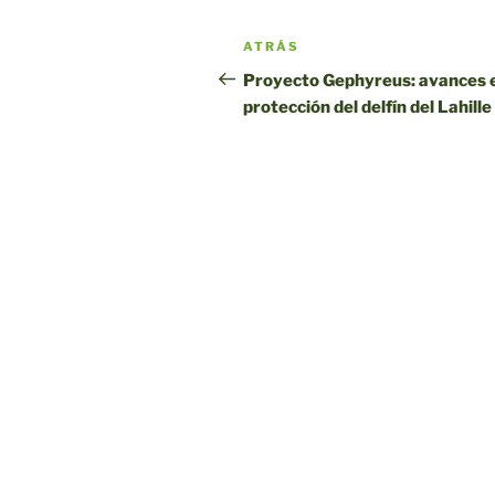
Navegación
Entrada
ATRÁS
por
anterior
Proyecto Gephyreus: avances e
protección del delfín del Lahille
entradas