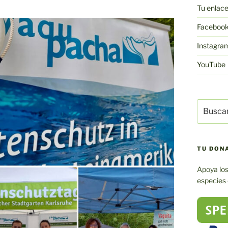
Tu enlac
Faceboo
Instagra
YouTube
Buscar:
TU DON
Apoya los
especies