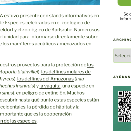
Solo
 estuvo presente con stands informativos en
infor
de Especies celebradas en el zoológico de
eldorf y el zoológico de Karlsruhe. Numerosos
ortunidad para informarse directamente sobre
ARCHIV
n de los mamíferos acuáticos amenazados en
ARCHIV
DE
NOTICI
nuestros proyectos para la protección de
los
DE
toporia blainvillei
),
los delfines mulares de
YAQU
AYÚDAN
phyreus
),
los delfines del Amazonas
(
Inia
PACHA
chechus inunguis
) y
la vaquita
, una especie en
 sinus
), en peligro de extinción. Muchos
descubrir hasta qué punto estas especies están
identales, la pérdida de hábitat y la
 importante que es la cooperación
n de las especies
.