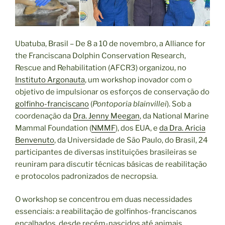
Ubatuba, Brasil – De 8 a 10 de novembro, a Alliance for
the Franciscana Dolphin Conservation Research,
Rescue and Rehabilitation (AFCR3) organizou, no
Instituto Argonauta
, um workshop inovador com o
objetivo de impulsionar os esforços de conservação do
golfinho-franciscano
(
Pontoporia blainvillei
). Sob a
coordenação da
Dra. Jenny Meegan
, da National Marine
Mammal Foundation (
NMMF
), dos EUA, e
da Dra. Aricia
Benvenuto
, da Universidade de São Paulo, do Brasil, 24
participantes de diversas instituições brasileiras se
reuniram para discutir técnicas básicas de reabilitação
e protocolos padronizados de necropsia.
O workshop se concentrou em duas necessidades
essenciais: a reabilitação de golfinhos-franciscanos
encalhados, desde recém-nascidos até animais