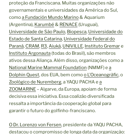
proteção da Franciscana. Muitas organizações não
governamentais e universidades da América do Sul,
como
a Fundación Mundo Marino
& Aquarium
(Argentina),
Karumbé
&
RENACE
(Uruguai),
Universidade de São Paulo
,
Biopesca
,
Universidade do
Estado de Santa Catarina
,
Universidade Federal do
Paraná
,
CRAM
,
R3
,
Aiuká
,
UNIVILLE
,
Instituto Gremar
e
Instituto Argonauta
(todas do Brasil), são membros
ativos dessa Aliança. Além disso, organizações como a
National Marine Mammal Foundation
(NMMF) e
a
Dolphin Quest
, dos EUA, bem como
o L’Oceanogràfic
, o
Zoológico de Nuremberg
, a YAQU PACHA e
a
ZOOMARINE
– Algarve, da Europa, apoiam de forma
decisiva essa iniciativa. Essa coalizão diversificada
ressalta a importância da cooperação global para
garantir o futuro do golfinho-franciscano.
O Dr. Lorenzo von Fersen
, presidente da YAQU PACHA,
destacou o compromisso de longa data da organização: