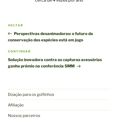
cerca de 4 vezes por ano
Navegação
Postagem
VOLTAR
pela
anterior
Perspectivas desanimadoras: o futuro da
publicação
conservação das espécies está em jogo
Próxima
CONTINUAR
publicação
Solução inovadora contra as capturas acessórias
ganha prêmio na conferência SMM
Doação para os golfinhos
Afiliação
Nossos parceiros