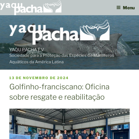
Menu
Ir
para
o
conteúdo
YAQU PACHA E.V.
Sociedade para a Proteção das Espécies de Mamíferos
Aquáticos da América Latina
PUBLICADO
13 DE NOVEMBRO DE 2024
EM
Golfinho-franciscano: Oficina
sobre resgate e reabilitação