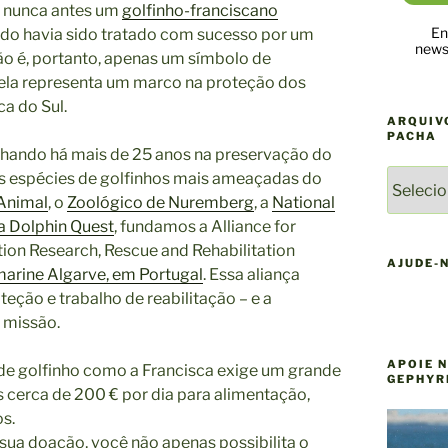
: nunca antes um
golfinho-franciscano
En
ado havia sido tratado com sucesso por um
newsl
ão é, portanto, apenas um símbolo de
ela representa um marco na proteção dos
a do Sul.
ARQUIV
PACHA
ndo há mais de 25 anos na preservação do
ARQUIV
s espécies de golfinhos mais ameaçadas do
DE
Animal
, o
Zoológico de Nuremberg
, a
National
NOTÍCI
a Dolphin Quest
, fundamos a Alliance for
DO
ion Research, Rescue and Rehabilitation
YAQU
AJUDE-
arine Algarve, em Portugal
. Essa aliança
PACHA
teção e trabalho de reabilitação – e a
 missão.
APOIE 
 de golfinho como a Francisca exige um grande
GEPHYR
 cerca de 200 € por dia para alimentação,
s.
 sua doação, você não apenas possibilita o