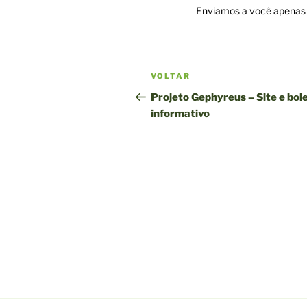
Enviamos a você apenas n
Navegação
Postagem
VOLTAR
pela
anterior
Projeto Gephyreus – Site e bol
informativo
publicação