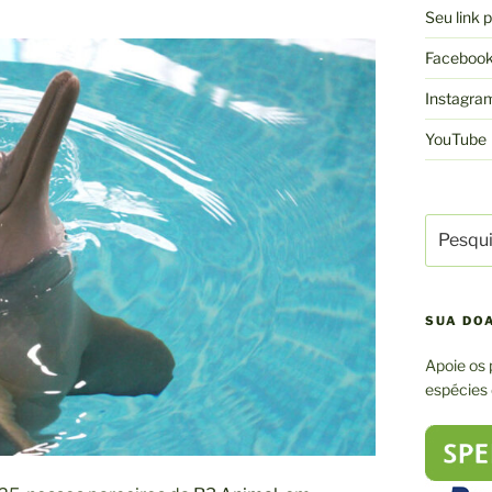
Seu link
Faceboo
Instagra
YouTube
Pesquisa
por:
SUA DO
Apoie os 
espécies