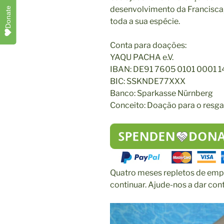
desenvolvimento da Francisca
Donate
toda a sua espécie.
Conta para doações:
YAQU PACHA e.V.
IBAN: DE91 7605 0101 0001 1
BIC: SSKNDE77XXX
Banco: Sparkasse Nürnberg
Conceito: Doação para o resga
Quatro meses repletos de emp
continuar. Ajude-nos a dar cont