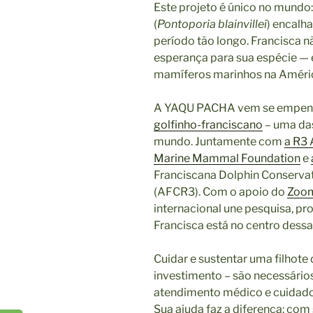
Este projeto é único no mundo
(
Pontoporia blainvillei
) encalh
período tão longo. Francisca n
esperança para sua espécie — 
mamíferos marinhos na Améric
A YAQU PACHA vem se empenha
golfinho-franciscano
– uma da
mundo. Juntamente com
a R3 
Marine Mammal Foundation
e
Franciscana Dolphin Conservat
(AFCR3). Com o apoio do
Zoom
internacional une pesquisa, pro
Francisca está no centro dessa
Cuidar e sustentar uma filhote
investimento – são necessários
atendimento médico e cuidado
Sua ajuda faz a diferença: com