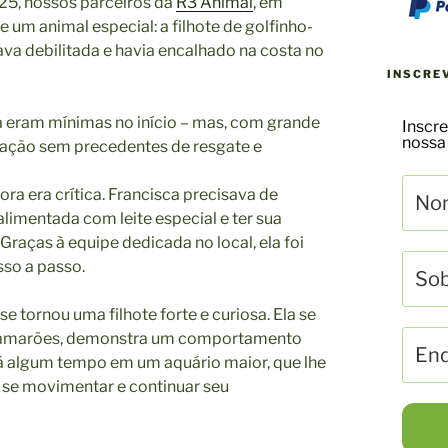
025, nossos parceiros da
R3 Animal
, em
e um animal especial: a filhote de golfinho-
ava debilitada e havia encalhado na costa no
INSCRE
 eram mínimas no início – mas, com grande
Inscre
nossa
ração sem precedentes de resgate e
ra era crítica. Francisca precisava de
alimentada com leite especial e ter sua
Graças à equipe dedicada no local, ela foi
so a passo.
se tornou uma filhote forte e curiosa. Ela se
e camarões, demonstra um comportamento
há algum tempo em um aquário maior, que lhe
 se movimentar e continuar seu