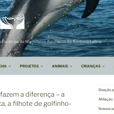
s Espécies de Mamíferos Aquáticos da América Latina
CHA
PROJETOS
ANIMAIS
CRIANÇAS
Doação pa
fazem a diferença – a
Afiliação
a, a filhote de golfinho-
Nossos p