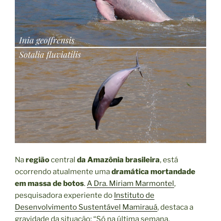
Na
região
central
da Amazônia brasileira
, está
ocorrendo atualmente uma
dramática mortandade
em massa de botos
.
A Dra. Miriam Marmontel
,
pesquisadora experiente do
Instituto de
Desenvolvimento Sustentável Mamirauá
, destaca a
gravidade da situação: “Só na última semana,