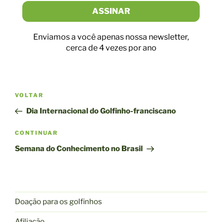
Enviamos a você apenas nossa newsletter,
cerca de 4 vezes por ano
Navegação
Postagem
VOLTAR
pela
anterior
Dia Internacional do Golfinho-franciscano
publicação
Próxima
CONTINUAR
publicação
Semana do Conhecimento no Brasil
Doação para os golfinhos
Afiliação