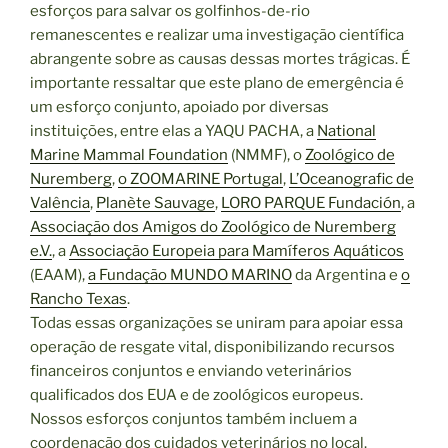
esforços para salvar os golfinhos-de-rio
remanescentes e realizar uma investigação científica
abrangente sobre as causas dessas mortes trágicas. É
importante ressaltar que este plano de emergência é
um esforço conjunto, apoiado por diversas
instituições, entre elas a YAQU PACHA, a
National
Marine Mammal Foundation
(NMMF), o
Zoológico de
Nuremberg
,
o ZOOMARINE Portugal
,
L’Oceanografic de
Valência
,
Planète Sauvage
,
LORO PARQUE Fundación
, a
Associação dos Amigos do Zoológico de Nuremberg
e.V.
, a
Associação Europeia para Mamíferos Aquáticos
(EAAM),
a Fundação MUNDO MARINO
da Argentina e
o
Rancho Texas
.
Todas essas organizações se uniram para apoiar essa
operação de resgate vital, disponibilizando recursos
financeiros conjuntos e enviando veterinários
qualificados dos EUA e de zoológicos europeus.
Nossos esforços conjuntos também incluem a
coordenação dos cuidados veterinários no local.