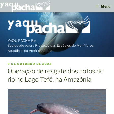
Menu
Ir
para
o
conteúdo
YAQU PACHA E.V.
Sociedade para a Proteção das Espécies de Mamíferos
Aquáticos da América Latina
PUBLICADO
9 DE OUTUBRO DE 2023
EM
Operação de resgate dos botos do
rio no Lago Tefé, na Amazônia