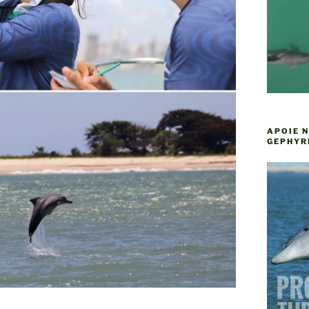
APOIE 
GEPHYR