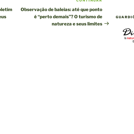
CONTINUAR
Próxima
publicação
oletim
Observação de baleias: até que ponto
eus
é “perto demais”? O turismo de
GUARDI
natureza e seus limites