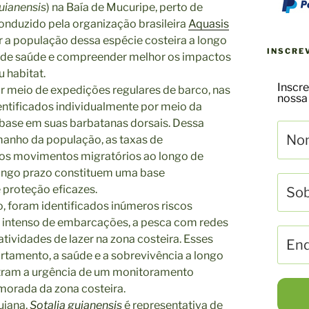
uianensis
) na Baía de Mucuripe, perto de
 conduzido pela organização brasileira
Aquasis
 a população dessa espécie costeira a longo
INSCRE
 de saúde e compreender melhor os impactos
 habitat.
Inscre
r meio de expedições regulares de barco, nas
nossa
entificados individualmente por meio da
 base em suas barbatanas dorsais. Dessa
amanho da população, as taxas de
 os movimentos migratórios ao longo de
longo prazo constituem uma base
 proteção eficazes.
, foram identificados inúmeros riscos
go intenso de embarcações, a pesca com redes
s atividades de lazer na zona costeira. Esses
tamento, a saúde e a sobrevivência a longo
tram a urgência de um monitoramento
morada da zona costeira.
uiana,
Sotalia guianensis
é representativa de