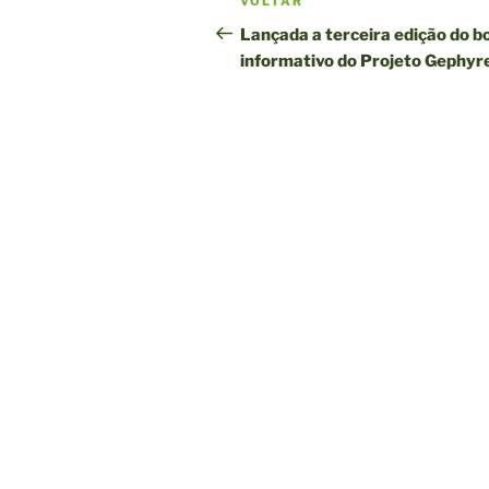
Postagem
VOLTAR
pela
anterior
Lançada a terceira edição do b
informativo do Projeto Gephyr
publicação