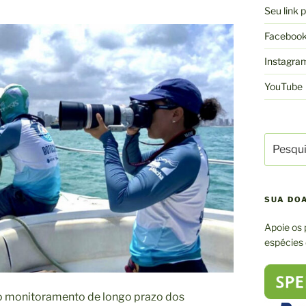
Seu link
Faceboo
Instagra
YouTube
Pesquisa
por:
SUA DO
Apoie os 
espécies
 monitoramento de longo prazo dos