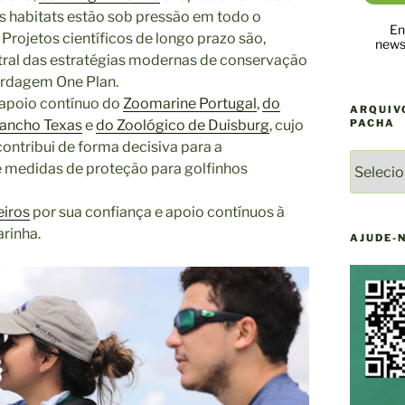
os habitats estão sob pressão em todo o
En
rojetos científicos de longo prazo são,
newsl
ral das estratégias modernas de conservação
ordagem One Plan.
o apoio contínuo do
Zoomarine Portugal
,
do
ARQUIV
ancho Texas
e
do Zoológico de Duisburg
, cujo
PACHA
ntribui de forma decisiva para a
ARQUIV
 medidas de proteção para golfinhos
DE
NOTÍCI
eiros
por sua confiança e apoio contínuos à
DO
rinha.
YAQU
AJUDE-
PACHA