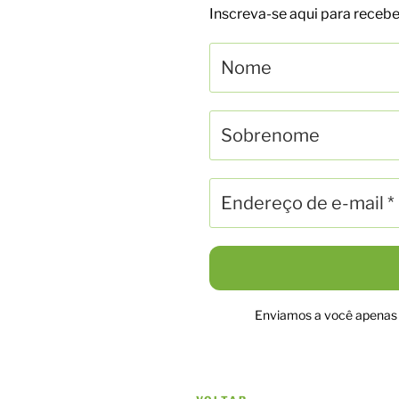
Inscreva-se aqui para rece
Enviamos a você apenas n
Navegação