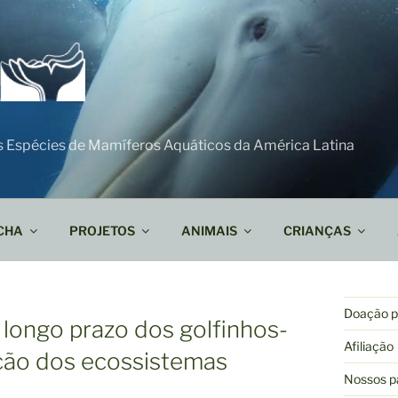
s Espécies de Mamíferos Aquáticos da América Latina
CHA
PROJETOS
ANIMAIS
CRIANÇAS
Doação pa
longo prazo dos golfinhos-
Afiliação
ção dos ecossistemas
Nossos p