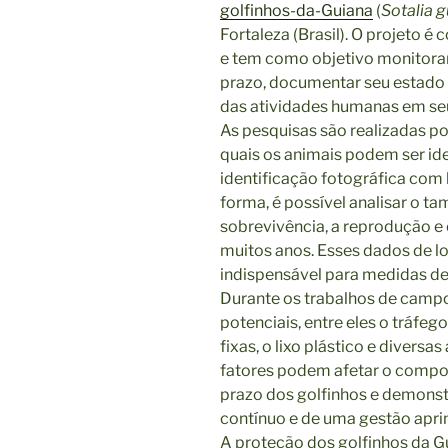
golfinhos-da-Guiana
(
Sotalia g
Fortaleza (Brasil). O projeto é
e tem como objetivo monitorar
prazo, documentar seu estado
das atividades humanas em seu
As pesquisas são realizadas po
quais os animais podem ser id
identificação fotográfica com
forma, é possível analisar o t
sobrevivência, a reprodução e
muitos anos. Esses dados de 
indispensável para medidas de
Durante os trabalhos de campo
potenciais, entre eles o tráfe
fixas, o lixo plástico e diversa
fatores podem afetar o compor
prazo dos golfinhos e demons
contínuo e de uma gestão apri
A proteção dos golfinhos da G