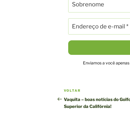
Enviamos a você apenas n
Navegação
Postagem
VOLTAR
pela
anterior
Vaquita – boas notícias do Golf
Superior da Califórnia!
publicação