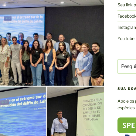
Seu link
Faceboo
Instagra
YouTube
Pesquisa
por:
SUA DO
Apoie os 
espécies