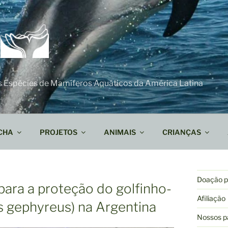
s Espécies de Mamíferos Aquáticos da América Latina
CHA
PROJETOS
ANIMAIS
CRIANÇAS
Doação pa
ara a proteção do golfinho-
Afiliação
ps gephyreus) na Argentina
Nossos p