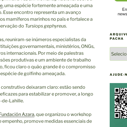
le
, uma espécie fortemente ameaçada e uma
En
o. Esse encontro representa um avanço
newsl
dos mamíferos marinhos no país e fortalece a
eservação do
Tursiops gephyreus
.
ARQUIV
PACHA
s, reuniram-se inúmeros especialistas da
ituições governamentais, ministérios, ONGs,
ARQUIV
ros internacionais. Por meio de palestras
DE
ussões produtivas e um ambiente de trabalho
NOTÍCI
, ficou claro o quão grande é o compromisso
DO
espécie de golfinho ameaçada.
YAQU
AJUDE-
PACHA
 construtivo deixaram claro: estão sendo
ficazes para estabilizar e promover, a longo
-de-Lahille.
Fundación Azara
, que organizou o workshop
e empenho, promove medidas essenciais de