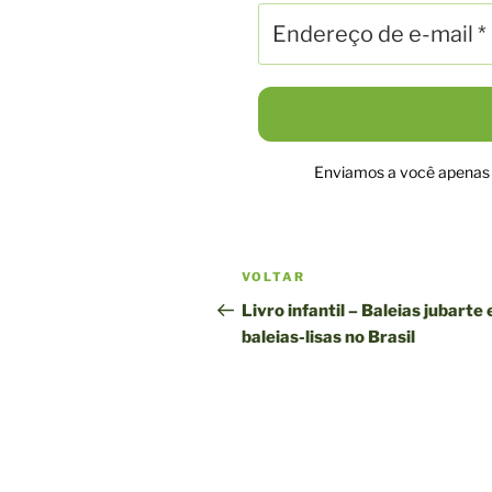
Enviamos a você apenas n
Navegação
Postagem
VOLTAR
pela
anterior
Livro infantil – Baleias jubarte 
baleias-lisas no Brasil
publicação