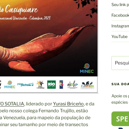
Seu link
Faceboo
Instagra
YouTube
Pesquisa
por:
SUA DO
Apoie os 
espécies
O SOTALIA
, liderado por
Yurasi Briceño
, e da
 pelo nosso colega Fernando Trujillo, estão
 na Venezuela, para mapeio da população de
minar seu tamanho por meio de transectos