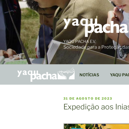
Ir
para
o
conteúdo
YAQU PACHA E.V.
Sociedade para a Proteção da
NOTÍCIAS
YAQU PA
PUBLICADO
31 DE AGOSTO DE 2023
EM
Expedição aos Inias