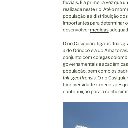
fluviais. É a primeira vez que
realizada neste rio. Até o mo
população e a distribuição dos 
importantes para determinar o
desenvolver
medidas
adequa
O rio Casiquiare liga as duas g
a do Orinoco e a do Amazonas.
conjunto com colegas colombi
governamentais e acadêmicas.
população, bem como os padrõ
Inia geoffrensis
. O rio Casiqui
biodiversidade e menos pesqu
contribuição para o conhecimen