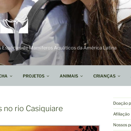
s Espécies de Mamíferos Aquáticos da América Latina
CHA
PROJETOS
ANIMAIS
CRIANÇAS
Doação pa
 no rio Casiquiare
Afiliação
Nossos p