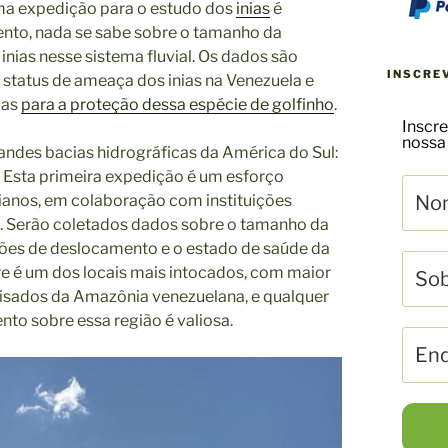
 uma expedição para o estudo dos
inias
é
mento, nada se sabe sobre o tamanho da
inias nesse sistema fluvial. Os dados são
INSCRE
 status de ameaça dos inias na Venezuela e
das
para a proteção dessa espécie de golfinho
.
Inscre
nossa
randes bacias hidrográficas da América do Sul:
 Esta primeira expedição é um esforço
anos, em colaboração com instituições
 Serão coletados dados sobre o tamanho da
es de deslocamento e o estado de saúde da
are é um dos locais mais intocados, com maior
isados da Amazônia venezuelana, e qualquer
to sobre essa região é valiosa.