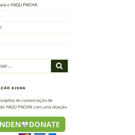
 para o YAQU PACHA
k
m
r
Pesquisar
AÇÃO AJUDA
projetos de conservação de
 da YAQU PACHA com uma doação