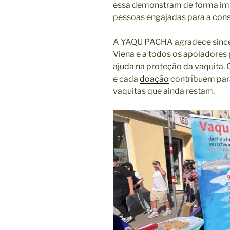
essa demonstram de forma imp
pessoas engajadas para a
con
A YAQU PACHA agradece since
Viena e a todos os apoiadores 
ajuda na proteção da vaquita. 
e cada
doação
contribuem para
vaquitas que ainda restam.