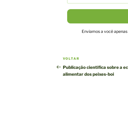
Enviamos a você apenas n
Navegação
Postagem
VOLTAR
pela
anterior
Publicação científica sobre a e
alimentar dos peixes-boi
publicação