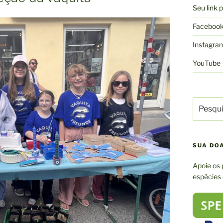
Seu link
Faceboo
Instagra
YouTube
Pesquisa
por:
SUA DO
Apoie os 
espécies