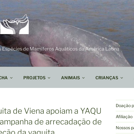
s Espécies de Mamíferos Aquáticos da América Latina
CHA
PROJETOS
ANIMAIS
CRIANÇAS
Doação pa
ita de Viena apoiam a YAQU
Afiliação
mpanha de arrecadação de
Nossos p
eção da vaquita