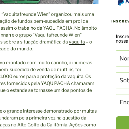
 “Vaquitafreunde Wien” organizou mais uma
ação de fundos bem-sucedida em prol da
INSCRE
o assim o trabalho da YAQU PACHA. No âmbito
Hannah e o grupo “Vaquitafreunde Wien”
Inscre
nossa
s sobre a situação dramática da
vaquita
– o
çado do mundo.
ivo montado com muito carinho, a inúmeras
em-sucedida de venda de muffins, foi
 1.000 euros para a
proteção da vaquita
. Os
tazes fornecidos pela YAQU PACHA chamaram
ue o estande se tornasse um dos pontos de
nte o grande interesse demonstrado por muitas
fundaram pela primeira vez na questão da
aças no Alto Golfo da Califórnia. Ações como