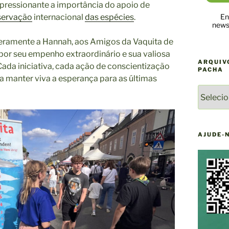
ressionante a importância do apoio de
servação
internacional
das espécies
.
En
newsl
ramente a Hannah, aos Amigos da Vaquita de
por seu empenho extraordinário e sua valiosa
ARQUIV
Cada iniciativa, cada ação de conscientização
PACHA
 manter viva a esperança para as últimas
ARQUIV
DE
NOTÍCI
DO
YAQU
AJUDE-
PACHA