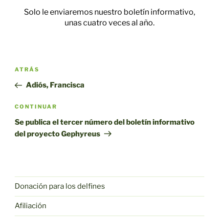
Solo le enviaremos nuestro boletín informativo,
unas cuatro veces al año.
Navegación
Entrada
ATRÁS
por
anterior
Adiós, Francisca
entradas
Siguiente
CONTINUAR
entrada
Se publica el tercer número del boletín informativo
del proyecto Gephyreus
Donación para los delfines
Afiliación