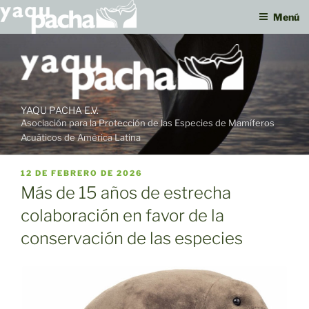
Menú
Ir
al
contenido
YAQU PACHA E.V.
Asociación para la Protección de las Especies de Mamíferos
Acuáticos de América Latina
PUBLICADO
12 DE FEBRERO DE 2026
EL
Más de 15 años de estrecha
colaboración en favor de la
conservación de las especies