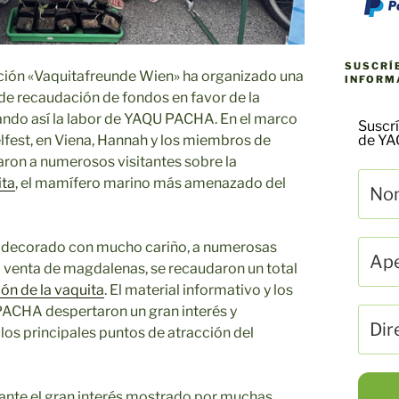
SUSCRÍ
ación «Vaquitafreunde Wien» ha organizado una
INFORM
e recaudación de fondos en favor de la
ando así la labor de YAQU PACHA. En el marco
Suscrí
zelfest, en Viena, Hannah y los miembros de
de Y
ron a numerosos visitantes sobre la
ita
, el mamífero marino más amenazado del
o decorado con mucho cariño, a numerosas
 venta de magdalenas, se recaudaron un total
ón de la vaquita
. El material informativo y los
PACHA despertaron un gran interés y
 los principales puntos de atracción del
cante el gran interés mostrado por muchas