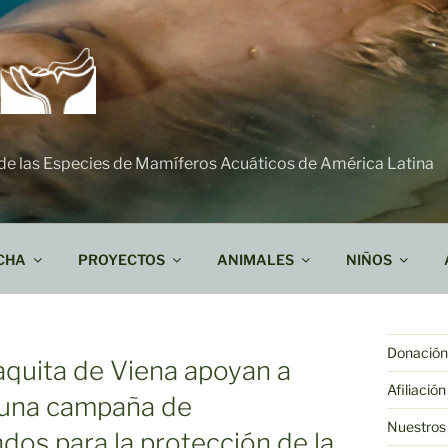
 de las Especies de Mamíferos Acuáticos de América Latina
CHA
PROYECTOS
ANIMALES
NIÑOS
Donación 
aquita de Viena apoyan a
Afiliación
una campaña de
Nuestros
dos para la protección de la