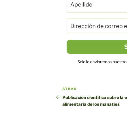
Solo le enviaremos nuestro 
Navegación
Entrada
ATRÁS
por
anterior
Publicación científica sobre la 
alimentaria de los manatíes
entradas