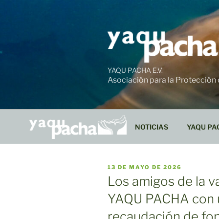
Ir
al
contenido
YAQU PACHA E.V.
Asociación para la Protección
NOTICIAS
YAQU PA
PUBLICADO
13 DE MAYO DE 2026
EL
Los amigos de la v
YAQU PACHA con 
recaudación de fon