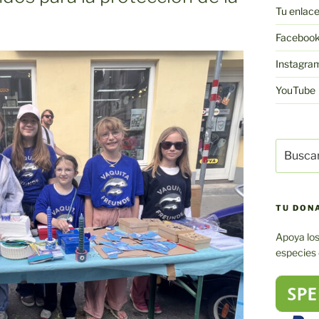
Tu enlac
Faceboo
Instagra
YouTube
Buscar:
TU DON
Apoya los
especies