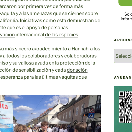
acercaron por primera vez de forma más
 vaquita y a las amenazas que se ciernen sobre
Solo
infor
California. Iniciativas como esta demuestran de
te que es el apoyo de personas
vación
internacional
de las especies
.
ARCHIV
u más sincero agradecimiento a Hannah, a los
ARCHIV
 y a todos los colaboradores y colaboradoras
DE
so y su valiosa ayuda en la protección de la
NOTICI
acción de sensibilización y cada
donación
DE
 esperanza para las últimas vaquitas que
YAQU
AYÚDAN
PACHA