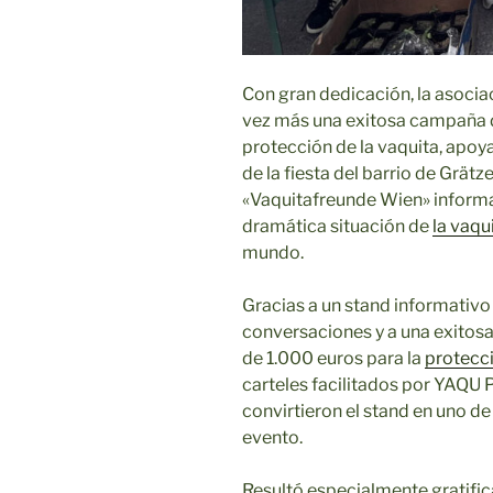
Con gran dedicación, la asoci
vez más una exitosa campaña d
protección de la vaquita, apoy
de la fiesta del barrio de Grät
«Vaquitafreunde Wien» informa
dramática situación de
la vaqu
mundo.
Gracias a un stand informativ
conversaciones y a una exitosa
de 1.000 euros para la
protecci
carteles facilitados por YAQU 
convirtieron el stand en uno de
evento.
Resultó especialmente gratifi