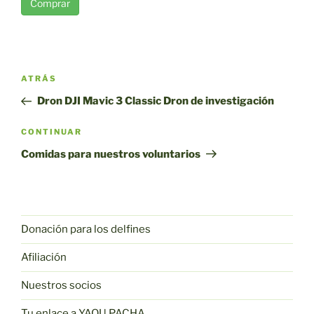
Comprar
Navegación
Entrada
ATRÁS
por
anterior
Dron DJI Mavic 3 Classic Dron de investigación
entradas
Siguiente
CONTINUAR
entrada
Comidas para nuestros voluntarios
Donación para los delfines
Afiliación
Nuestros socios
Tu enlace a YAQU PACHA