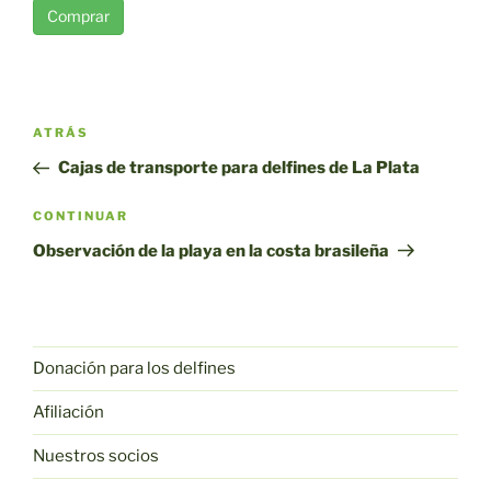
Comprar
Navegación
Entrada
ATRÁS
por
anterior
Cajas de transporte para delfines de La Plata
entradas
Siguiente
CONTINUAR
entrada
Observación de la playa en la costa brasileña
Donación para los delfines
Afiliación
Nuestros socios