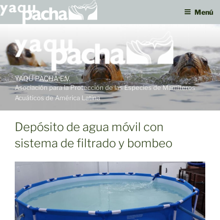
Menú
Ir
al
contenido
YAQU PACHA E.V.
Asociación para la Protección de las Especies de Mamíferos
Acuáticos de América Latina
Depósito de agua móvil con
sistema de filtrado y bombeo